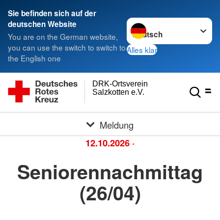
Sie befinden sich auf der
Sprache wechseln zu
deutschen Website
You are on the German website,
you can use the switch to switch to
Alles klar
the English one
DRK-Ortsverein
Salzkotten e.V.
Meldung
12.10.2026
·
Seniorennachmittag
(26/04)