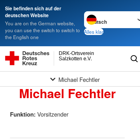
Sie befinden sich auf der
Sprache wechseln zu
deutschen Website
You are on the German website,
you can use the switch to switch to
Alles klar
the English one
DRK-Ortsverein
Salzkotten e.V.
Michael Fechtler
Michael Fechtler
Funktion:
Vorsitzender