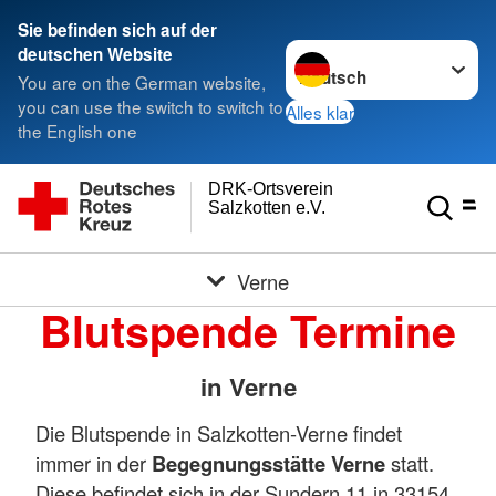
Sie befinden sich auf der
Sprache wechseln zu
deutschen Website
You are on the German website,
you can use the switch to switch to
Alles klar
the English one
DRK-Ortsverein
Salzkotten e.V.
Verne
Blutspende Termine
in Verne
Die Blutspende in Salzkotten-Verne findet
immer in der
Begegnungsstätte Verne
statt.
Diese befindet sich in der Sundern 11 in 33154