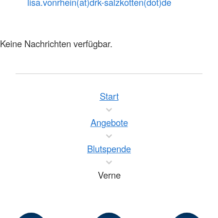
lisa.vonrhein(at)drk-salzkotten(dot)de
Keine Nachrichten verfügbar.
Start
Angebote
Blutspende
Verne